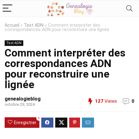
Accueil
»
Test ADN
»
Comment interpréter des
correspondances ADN pour reconstruire une lignée
Test ADN
Comment interpréter des
correspondances ADN
pour reconstruire une
lignée
genealogieblog
127
Views
0
octobre 29, 2024
0
Enregistrer