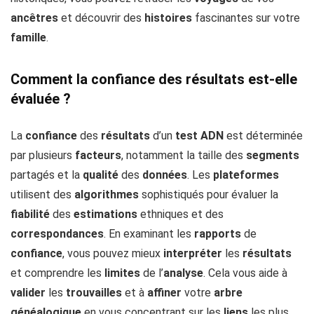
ancêtres
et découvrir des
histoires
fascinantes sur votre
famille
.
Comment la confiance des résultats est-elle
évaluée ?
La
confiance
des
résultats
d’un
test ADN
est déterminée
par plusieurs
facteurs
, notamment la taille des
segments
partagés et la
qualité
des
données
. Les
plateformes
utilisent des
algorithmes
sophistiqués pour évaluer la
fiabilité
des
estimations
ethniques et des
correspondances
. En examinant les
rapports
de
confiance
, vous pouvez mieux
interpréter
les
résultats
et comprendre les
limites
de l’
analyse
. Cela vous aide à
valider
les
trouvailles
et à
affiner
votre
arbre
généalogique
en vous concentrant sur les
liens
les plus