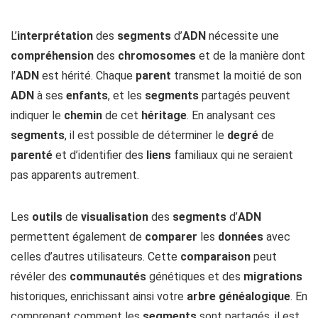
L’
interprétation
des
segments
d’
ADN
nécessite une
compréhension
des
chromosomes
et de la manière dont
l’
ADN
est hérité. Chaque
parent
transmet la moitié de son
ADN
à ses
enfants
, et les
segments
partagés peuvent
indiquer le
chemin
de cet
héritage
. En analysant ces
segments
, il est possible de déterminer le
degré
de
parenté
et d’identifier des
liens
familiaux qui ne seraient
pas apparents autrement.
Les
outils
de
visualisation
des
segments
d’
ADN
permettent également de
comparer
les
données
avec
celles d’autres utilisateurs. Cette
comparaison
peut
révéler des
communautés
génétiques et des
migrations
historiques, enrichissant ainsi votre
arbre généalogique
. En
comprenant comment les
segments
sont partagés, il est