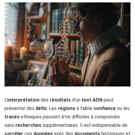
L’
interprétation
des
résultats
d’un
test ADN
peut
présenter des
défis
. Les
régions
à faible
confiance
ou les
traces
ethniques peuvent être difficiles à comprendre
sans
recherches
supplémentaires. Il est indispensable de
corréler
ces
données
avec des
documents
historiques et