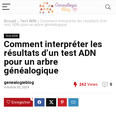
Accueil
»
Test ADN
»
Comment interpréter les résultats d’un
test ADN pour un arbre généalogique
Test ADN
Comment interpréter les
résultats d’un test ADN
pour un arbre
généalogique
genealogieblog
262
Views
0
octobre 30, 2024
0
Enregistrer