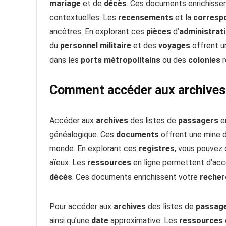
mariage
et de
décès
. Ces documents enrichisse
contextuelles. Les
recensements
et la
corresp
ancêtres. En explorant ces
pièces
d’
administrat
du
personnel
militaire
et des
voyages
offrent un
dans les
ports
métropolitains
ou des
colonies
r
Comment accéder aux archives d
Accéder aux
archives
des listes de
passagers
e
généalogique. Ces
documents
offrent une mine d
monde. En explorant ces
registres
, vous pouvez d
aïeux. Les
ressources
en ligne permettent d’ac
décès
. Ces documents enrichissent votre
recher
Pour accéder aux
archives
des listes de
passag
ainsi qu’une
date
approximative. Les
ressources