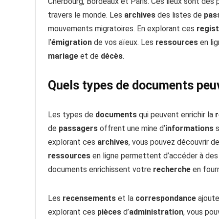
Cherbourg, Bordeaux et Paris. Ces lieux sont des 
travers le monde. Les
archives
des listes de
pas
mouvements migratoires. En explorant ces
regis
l’
émigration
de vos aïeux. Les
ressources
en li
mariage
et de
décès
.
Quels types de documents peuv
Les types de
documents
qui peuvent enrichir la
de
passagers
offrent une mine d’
informations
s
explorant ces
archives
, vous pouvez découvrir des
ressources
en ligne permettent d’accéder à de
documents enrichissent votre
recherche
en four
Les
recensements
et la
correspondance
ajoute
explorant ces
pièces
d’
administration
, vous pou