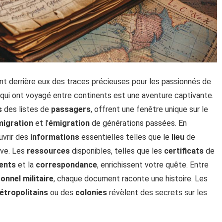
ent derrière eux des traces précieuses pour les passionnés de
qui ont voyagé entre continents est une aventure captivante.
s
des listes de
passagers
, offrent une fenêtre unique sur le
migration
et l’
émigration
de générations passées. En
uvrir des
informations
essentielles telles que le
lieu
de
ve. Les
ressources
disponibles, telles que les
certificats
de
ents
et la
correspondance
, enrichissent votre quête. Entre
sonnel
militaire
, chaque document raconte une histoire. Les
étropolitains
ou des
colonies
révèlent des secrets sur les