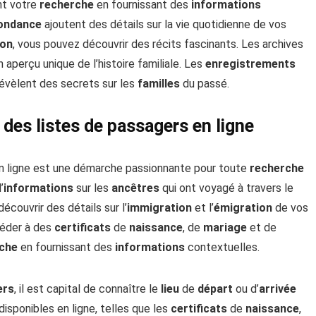
nt votre
recherche
en fournissant des
informations
ondance
ajoutent des détails sur la vie quotidienne de vos
ion
, vous pouvez découvrir des récits fascinants. Les archives
 aperçu unique de l’histoire familiale. Les
enregistrements
évèlent des secrets sur les
familles
du passé.
es listes de passagers en ligne
n ligne est une démarche passionnante pour toute
recherche
’
informations
sur les
ancêtres
qui ont voyagé à travers le
écouvrir des détails sur l’
immigration
et l’
émigration
de vos
céder à des
certificats
de
naissance
, de
mariage
et de
che
en fournissant des
informations
contextuelles.
ers
, il est capital de connaître le
lieu
de
départ
ou d’
arrivée
disponibles en ligne, telles que les
certificats
de
naissance
,