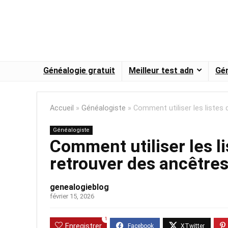
Généalogie gratuit
Meilleur test adn
Gén
Accueil
»
Généalogiste
»
Comment utiliser les listes
Généalogiste
Comment utiliser les l
retrouver des ancêtre
genealogieblog
février 15, 2026
1
Enregistrer