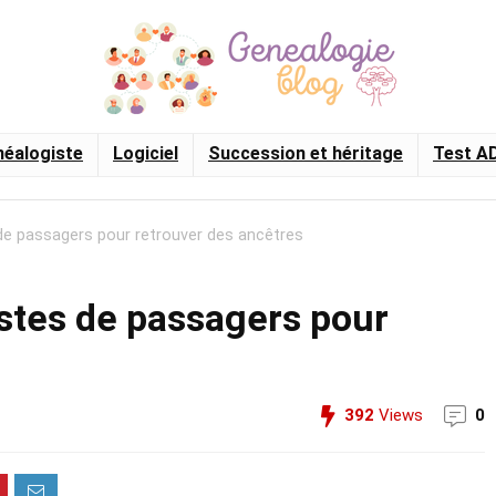
éalogiste
Logiciel
Succession et héritage
Test A
 de passagers pour retrouver des ancêtres
istes de passagers pour
s
392
Views
0