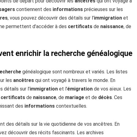
points de départ pour découvrir les
ancêtres
qui ont voyagé à
sagers
contiennent des
informations
précieuses sur les
tres
, vous pouvez découvrir des détails sur l’
immigration
et
gne permettent d’accéder à des
certificats
de
naissance
, de
ent enrichir la recherche généalogique
recherche
généalogique sont nombreux et variés. Les listes
ur les
ancêtres
qui ont voyagé à travers le monde. En
 détails sur l’
immigration
et l’
émigration
de vos aïeux. Les
s
certificats
de
naissance
, de
mariage
et de
décès
. Ces
nissant des
informations
contextuelles.
nt des détails sur la vie quotidienne de vos ancêtres. En
vez découvrir des récits fascinants. Les archives