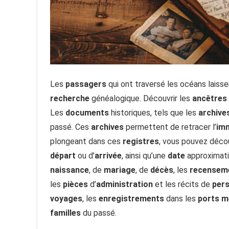
Les
passagers
qui ont traversé les océans laiss
recherche
généalogique. Découvrir les
ancêtres
Les
documents
historiques, tels que les
archive
passé. Ces
archives
permettent de retracer l’
im
plongeant dans ces
registres
, vous pouvez déco
départ
ou d’
arrivée
, ainsi qu’une
date
approximati
naissance
, de
mariage
, de
décès
, les
recensem
les
pièces
d’
administration
et les récits de
per
voyages
, les
enregistrements
dans les
ports
m
familles
du passé.