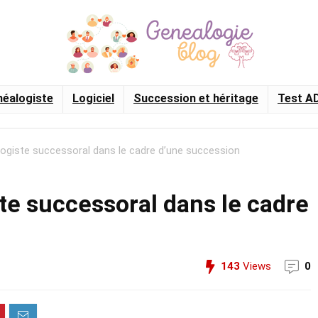
éalogiste
Logiciel
Succession et héritage
Test A
logiste successoral dans le cadre d’une succession
te successoral dans le cadre
143
Views
0