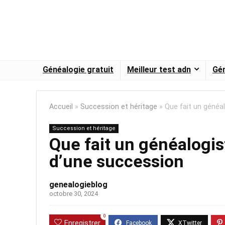
Généalogie gratuit
Meilleur test adn
Gén
Accueil
»
Succession et héritage
»
Que fait un généa
Succession et héritage
Que fait un généalogis
d’une succession
genealogieblog
octobre 30, 2024
0
Enregistrer