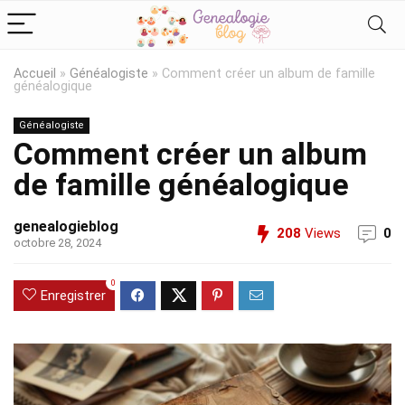
Accueil
»
Généalogiste
»
Comment créer un album de famille
généalogique
Généalogiste
Comment créer un album
de famille généalogique
genealogieblog
208
Views
0
octobre 28, 2024
0
Enregistrer