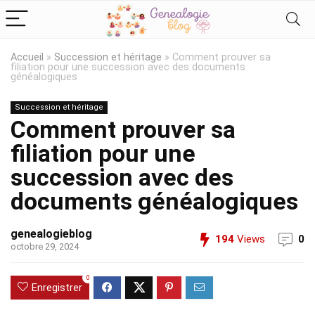
Accueil
»
Succession et héritage
»
Comment prouver sa
filiation pour une succession avec des documents
généalogiques
Succession et héritage
Comment prouver sa
filiation pour une
succession avec des
documents généalogiques
genealogieblog
194
Views
0
octobre 29, 2024
0
Enregistrer