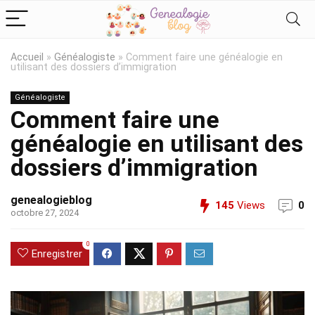
Accueil
»
Généalogiste
»
Comment faire une généalogie en
utilisant des dossiers d’immigration
Généalogiste
Comment faire une
généalogie en utilisant des
dossiers d’immigration
genealogieblog
145
Views
0
octobre 27, 2024
0
Enregistrer