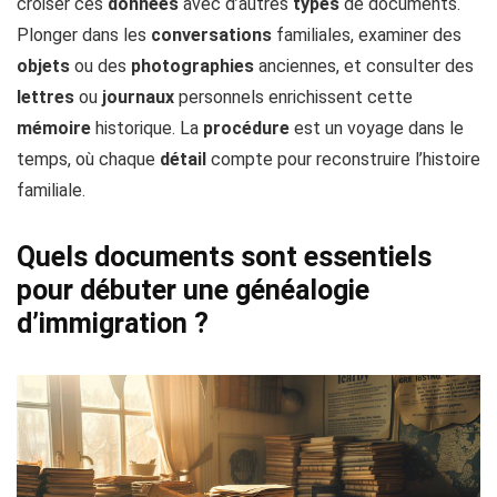
croiser ces
données
avec d’autres
types
de documents.
Plonger dans les
conversations
familiales, examiner des
objets
ou des
photographies
anciennes, et consulter des
lettres
ou
journaux
personnels enrichissent cette
mémoire
historique. La
procédure
est un voyage dans le
temps, où chaque
détail
compte pour reconstruire l’histoire
familiale.
Quels documents sont essentiels
pour débuter une généalogie
d’immigration ?