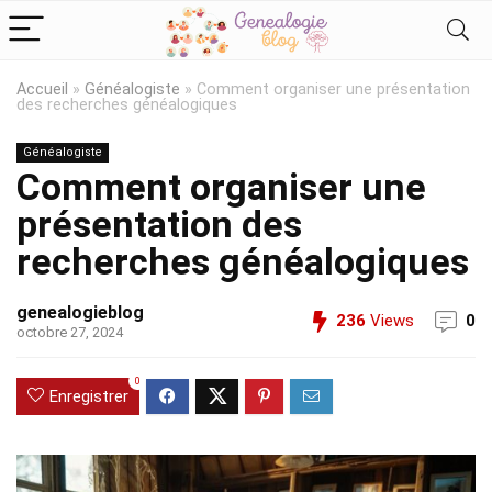
Accueil
»
Généalogiste
»
Comment organiser une présentation
des recherches généalogiques
Généalogiste
Comment organiser une
présentation des
recherches généalogiques
genealogieblog
236
Views
0
octobre 27, 2024
0
Enregistrer