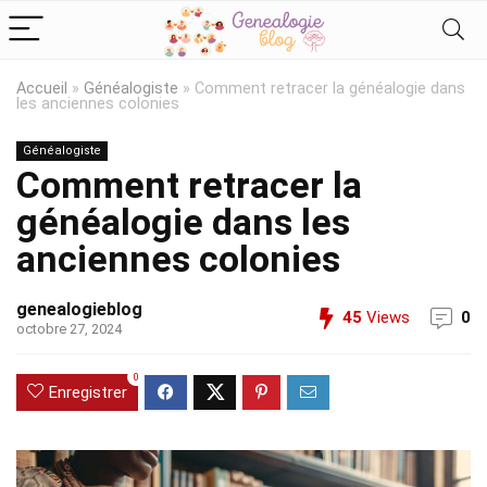
Accueil
»
Généalogiste
»
Comment retracer la généalogie dans
les anciennes colonies
Généalogiste
Comment retracer la
généalogie dans les
anciennes colonies
genealogieblog
45
Views
0
octobre 27, 2024
0
Enregistrer