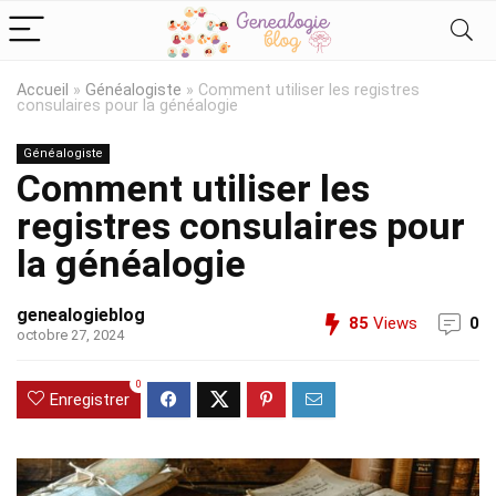
Accueil
»
Généalogiste
»
Comment utiliser les registres
consulaires pour la généalogie
Généalogiste
Comment utiliser les
registres consulaires pour
la généalogie
genealogieblog
85
Views
0
octobre 27, 2024
0
Enregistrer