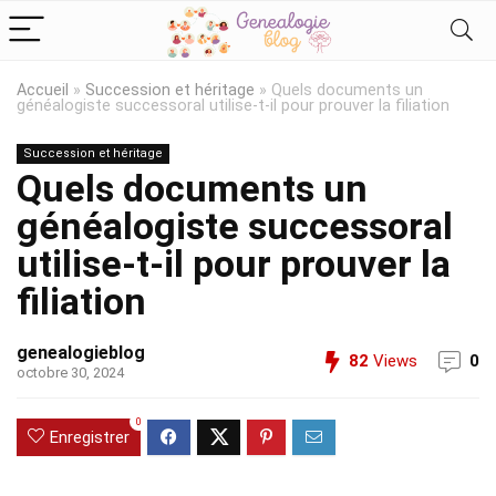
Accueil
»
Succession et héritage
»
Quels documents un
généalogiste successoral utilise-t-il pour prouver la filiation
Succession et héritage
Quels documents un
généalogiste successoral
utilise-t-il pour prouver la
filiation
genealogieblog
82
Views
0
octobre 30, 2024
0
Enregistrer