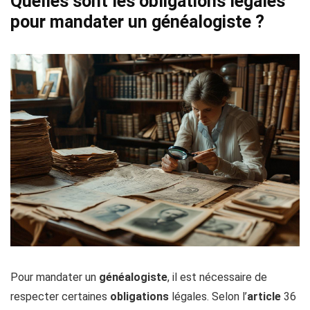
Quelles sont les obligations légales
pour mandater un généalogiste ?
Pour mandater un
généalogiste
, il est nécessaire de
respecter certaines
obligations
légales. Selon l’
article
36