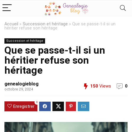
Accueil
»
Succession et héritage
»
Que se passe-t-il si un
héritier refuse son héritage
Succession et héritage
Que se passe-t-il si un
héritier refuse son
héritage
genealogieblog
150
Views
0
octobre 29, 2024
0
Enregistrer