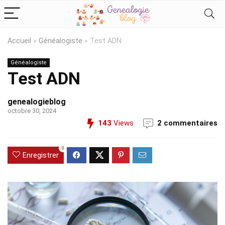
Accueil
»
Généalogiste
»
Test ADN
Généalogiste
Test ADN
genealogieblog
octobre 30, 2024
143
Views
2 commentaires
0
Enregistrer